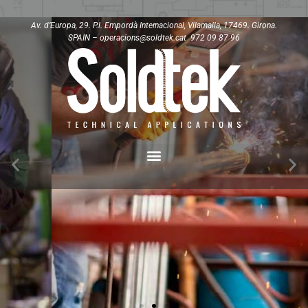
Av. d’Europa, 29. P.l. Empordà Internacional, Vilamalla, 17469. Girona.
SPAIN – operacions@soldtek.cat 972 09 87 96